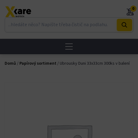
Skip
nel
0
to
content
nel
etleri
Domů
/
Papírový sortiment
/ Ubrousky Duni 33x33cm 300ks v balení
nel
nel