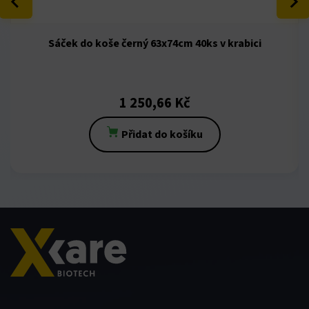
nel
nel
Sáček do koše černý 63x74cm 40ks v krabici
1 250,66
Kč
Přidat do košíku
nel
nel
nel
nel