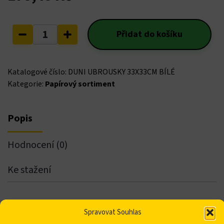
ın al
Ubrousky
Přidat do košíku
Duni
nel
33x33cm
300ks
nel
Katalogové číslo:
DUNI UBROUSKY 33X33CM BÍLÉ
v
Kategorie:
Papírový sortiment
balení
nel
množství
Popis
nel
nel
Hodnocení (0)
nel
Ke stažení
nel
Popis
Spravovat Souhlas
nel