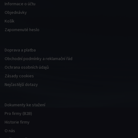
Informace o účtu
Objednávky
nel
Košík
Zapomenuté heslo
Doprava a platba
nel
Obchodní podmínky a reklamační řád
Ochrana osobních údajů
nel
Zásady cookies
Nejčastější dotazy
nel
Dokumenty ke stažení
Pro firmy (B2B)
Historie firmy
O nás