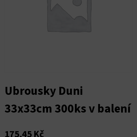
nel
nel
nel
nel
nel
nel
Ubrousky Duni
nel
33x33cm 300ks v balení
nel
nel
175,45
Kč
nel