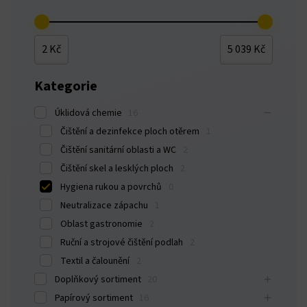
2 Kč
5 039 Kč
Kategorie
Úklidová chemie
16
Čištění a dezinfekce ploch otěrem
1
Čištění sanitární oblasti a WC
2
Čištění skel a lesklých ploch
2
Hygiena rukou a povrchů
0
Neutralizace zápachu
1
Oblast gastronomie
2
Ruční a strojové čištění podlah
2
Textil a čalounění
2
Doplňkový sortiment
20
Papírový sortiment
16