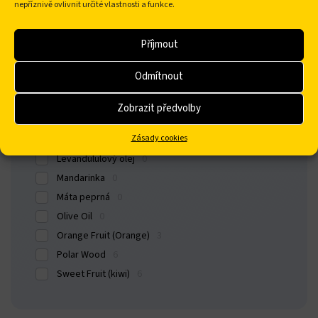
nepříznivě ovlivnit určité vlastnosti a funkce.
Dostupnost
Skladem
Příjmout
Parfemace
Odmítnout
Aloe Vera
0
Zobrazit předvolby
bez parfému
0
Zásady cookies
Green Herbs
2
Levandululový olej
0
Mandarinka
0
Máta peprná
0
Olive Oil
0
Orange Fruit (Orange)
3
Polar Wood
6
Sweet Fruit (kiwi)
6