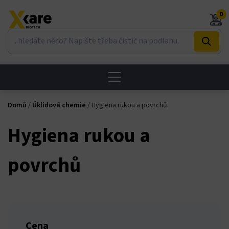
Skip
0
to
content
Domů
/
Úklidová chemie
/ Hygiena rukou a povrchů
Hygiena rukou a
povrchů
Cena