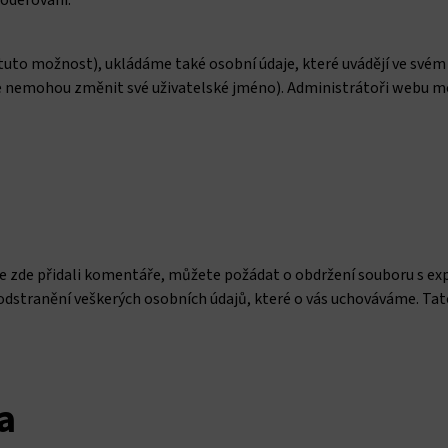
moderování.
 tuto možnost), ukládáme také osobní údaje, které uvádějí ve svém 
e nemohou změnit své uživatelské jméno). Administrátoři webu m
 zde přidali komentáře, můžete požádat o obdržení souboru s ex
 odstranění veškerých osobních údajů, které o vás uchováváme. Ta
a