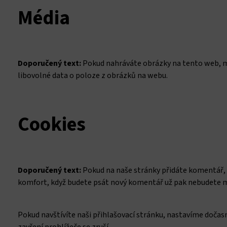
Média
l
Doporučený text:
Pokud nahráváte obrázky na tento web, mě
libovolné data o poloze z obrázků na webu.
Cookies
Doporučený text:
Pokud na naše stránky přidáte komentář, 
komfort, když budete psát nový komentář už pak nebudete mu
Pokud navštívíte naši přihlašovací stránku, nastavíme dočasn
zavření prohlížeče se zruší.