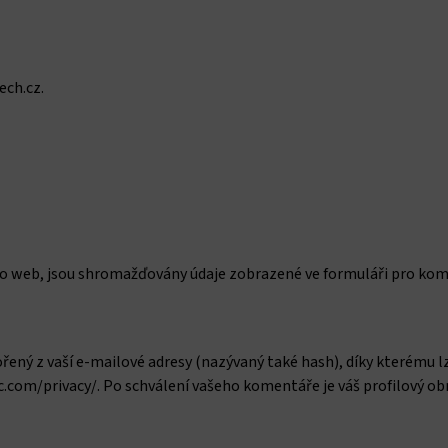
ech.cz.
to web, jsou shromažďovány údaje zobrazené ve formuláři pro kome
ný z vaší e-mailové adresy (nazývaný také hash), díky kterému lze
ic.com/privacy/. Po schválení vašeho komentáře je váš profilový o