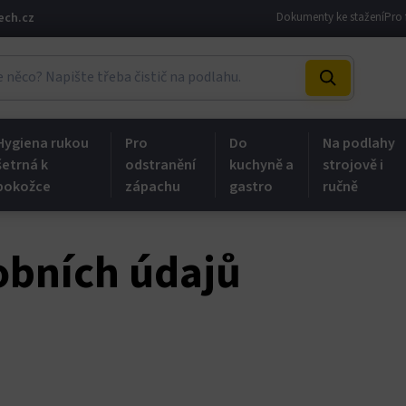
ech.cz
Dokumenty ke stažení
Pro 
Hygiena rukou
Pro
Do
Na podlahy
šetrná k
odstranění
kuchyně a
strojově i
pokožce
zápachu
gastro
ručně
obních údajů