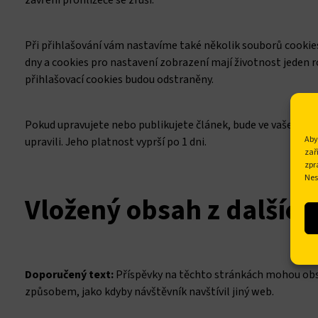
Při přihlašování vám nastavíme také několik souborů cookies
dny a cookies pro nastavení zobrazení mají životnost jeden 
přihlašovací cookies budou odstraněny.
Pokud upravujete nebo publikujete článek, bude ve vašem pro
Aby
upravili. Jeho platnost vyprší po 1 dni.
zař
zpr
Nes
Vložený obsah z dalšíc
Doporučený text:
Příspěvky na těchto stránkách mohou obsa
způsobem, jako kdyby návštěvník navštívil jiný web.