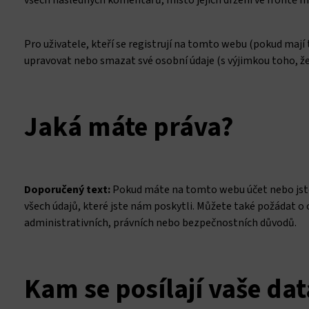
všech následných komentářů, místo jejich držení ve frontě 
Pro uživatele, kteří se registrují na tomto webu (pokud mají
upravovat nebo smazat své osobní údaje (s výjimkou toho, ž
Jaká máte práva?
Doporučený text:
Pokud máte na tomto webu účet nebo jste
všech údajů, které jste nám poskytli. Můžete také požádat o
administrativních, právních nebo bezpečnostních důvodů.
Kam se posílají vaše dat