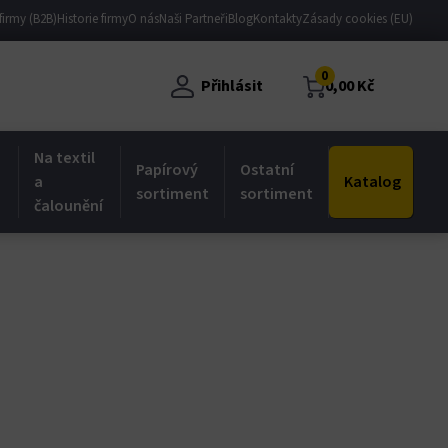
firmy (B2B)
Historie firmy
O nás
Naši Partneři
Blog
Kontakty
Zásady cookies (EU)
0
Přihlásit
0,00
Kč
Na textil
Papírový
Ostatní
a
Katalog
sortiment
sortiment
čalounění