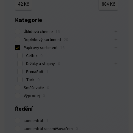
ink panel
42 Kč
884 Kč
ink panel
Kategorie
ink panel
Úklidová chemie
16
Doplňkový sortiment
20
ink panel
Papírový sortiment
16
Celtex
0
ink panel
Držáky a stojany
0
PrimaSoft
1
ink panel
Tork
0
Směšovače
0
ink panel
Výprodej
0
ink panel
Ředění
ink panel
koncentrát
1
koncentrát se směšovačem
0
ink panel