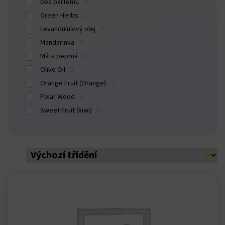
bez parfému
0
ink panel
Green Herbs
2
Levandululový olej
0
ink panel
Mandarinka
0
Máta peprná
0
ink panel
Olive Oil
0
Orange Fruit (Orange)
3
ink panel
Polar Wood
6
ink panel
Sweet Fruit (kiwi)
6
ink panel
ink panel
ink panel
ink panel