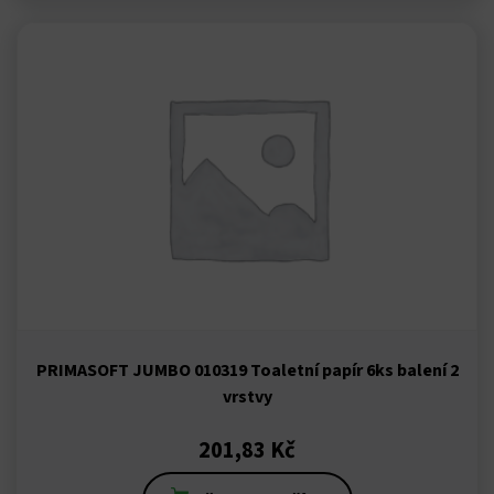
ink panel
ink panel
ink
ink
acklink
ink
ink satın al
PRIMASOFT JUMBO 010319 Toaletní papír 6ks balení 2
vrstvy
ink panel
201,83
Kč
ink panel