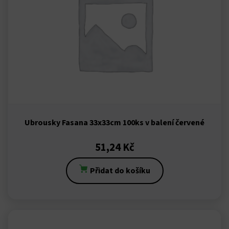
et
anbet
ink Panel
dpashabet
Ubrousky Fasana 33x33cm 100ks v balení červené
rk
51,24
Kč
bet
Přidat do košíku
bet
lucasino