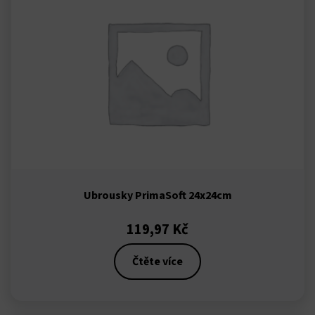
et
bahis
Ubrousky PrimaSoft 24x24cm
119,97
Kč
Čtěte více