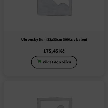
t giriş
ca escort
bahis
anbet
Ubrousky Duni 33x33cm 300ks v balení
et
175,45
Kč
et güncel adres
Přidat do košíku
anbet giriş
et
dorbet oyna
t