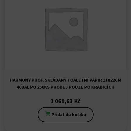
ink panel
 Oku
ink
ink panel
ink panel
HARMONY PROF. SKLÁDANÝ TOALETNÍ PAPÍR 11X22CM
ink panel
40BAL PO 250KS PRODEJ POUZE PO KRABICÍCH
ink
1 069,63
Kč
ink
Přidat do košíku
ink