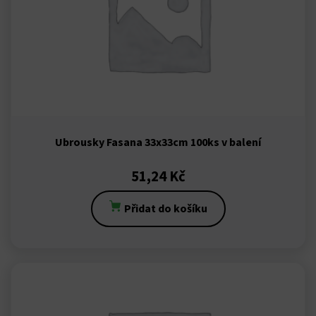
t
et
ahis giriş
et
Ubrousky Fasana 33x33cm 100ks v balení
et
51,24
Kč
anbet giriş
Přidat do košíku
ino
dpashabet
et