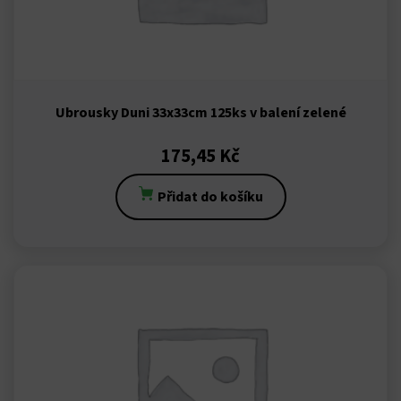
me bonusu
me bonusu
Online Webmaster Tools
Ubrousky Duni 33x33cm 125ks v balení zelené
175,45
Kč
o
Přidat do košíku
bet
et
anbet
ing Forum
 escort