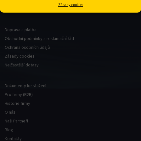
Košík
Zásady cookies
Zapomenuté heslo
atın al
anel
Doprava a platba
Obchodní podmínky a reklamační řád
anel
Ochrana osobních údajů
Zásady cookies
anel
Nejčastější dotazy
anel
Dokumenty ke stažení
anel
Pro firmy (B2B)
Historie firmy
anel
O nás
anel
Naši Partneři
Blog
anel
Kontakty