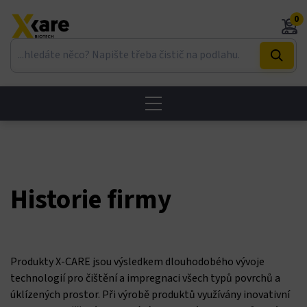
Skip
cklink panel
0
to
content
cklink panel
cklink paketleri
cklink
cklink
cklink
Historie firmy
cklink
cklink panel
Produkty X-CARE jsou výsledkem dlouhodobého vývoje
technologií pro čištění a impregnaci všech typů povrchů a
cklink panel
úklízených prostor. Při výrobě produktů využívány inovativní