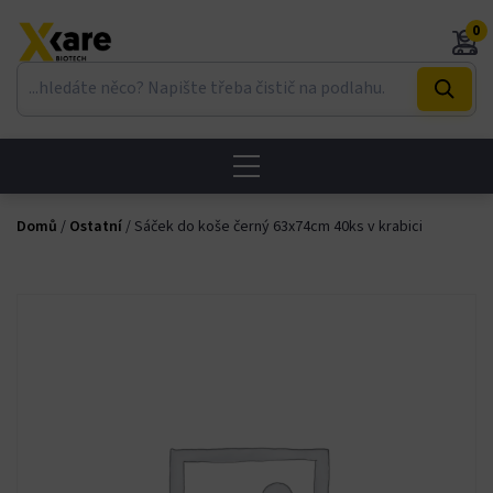
Skip
0
to
content
Domů
/
Ostatní
/ Sáček do koše černý 63x74cm 40ks v krabici