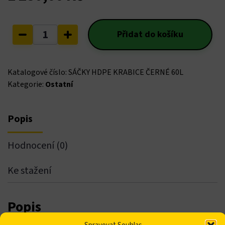
Sáček
Přidat do košíku
do
koše
černý
Katalogové číslo:
SÁČKY HDPE KRABICE ČERNÉ 60L
63x74cm
Kategorie:
Ostatní
40ks
v
krabici
Popis
množství
Hodnocení (0)
Ke stažení
Popis