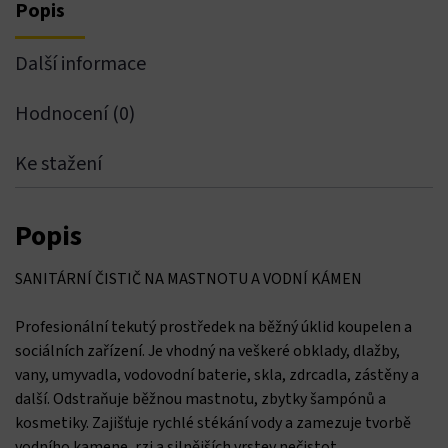
Popis
Další informace
Hodnocení (0)
Ke stažení
Popis
SANITÁRNÍ ČISTIČ NA MASTNOTU A VODNÍ KÁMEN
Profesionální tekutý prostředek na běžný úklid koupelen a
sociálních zařízení. Je vhodný na veškeré obklady, dlažby,
vany, umyvadla, vodovodní baterie, skla, zdrcadla, zástěny a
další. Odstraňuje běžnou mastnotu, zbytky šampónů a
kosmetiky. Zajišťuje rychlé stékání vody a zamezuje tvorbě
vodního kamene, rzi a silnějších vrstev nečistot.