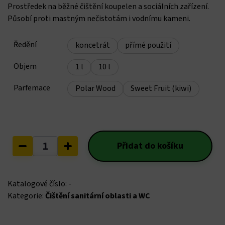
Prostředek na běžné čištění koupelen a sociálních zařízení.
158,56 K
Působí proti mastným nečistotám i vodnímu kameni.
až
Ředění
koncetrát
přímé použití
2
Objem
1 l
10 l
635,69 K
Parfemace
Polar Wood
Sweet Fruit (kiwi)
Sanitární
Přidat do košíku
čistič
množství
Katalogové číslo:
-
Kategorie:
Čištění sanitární oblasti a WC