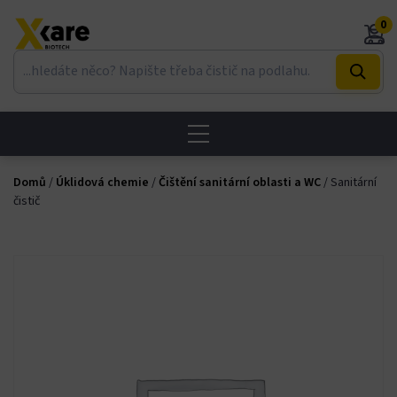
Skip
0
to
content
Domů
/
Úklidová chemie
/
Čištění sanitární oblasti a WC
/ Sanitární
čistič