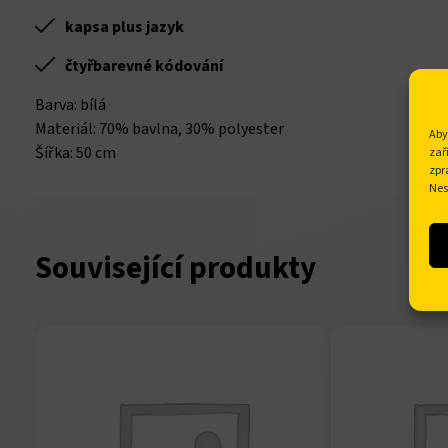
kapsa plus jazyk
tın al
čtyřbarevné kódování
anel
Barva: bílá
Materiál: 70% bavlna, 30% polyester
Aby
anel
Šířka: 50 cm
zař
zpr
anel
Nes
anel
Související produkty
anel
anel
anel
anel