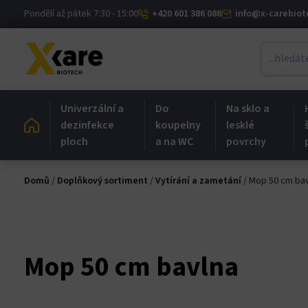
Skip
Pondělí až pátek 7:30 - 15:00
+420 601 386 086
info@x-carebiot
anel
to
content
anel
ketleri
Univerzální a
Do
Na sklo a
dezinfekce
koupelny
lesklé
ploch
a na WC
povrchy
Domů
/
Doplňkový sortiment
/
Vytírání a zametání
/ Mop 50 cm ba
anel
Mop 50 cm bavlna
anel