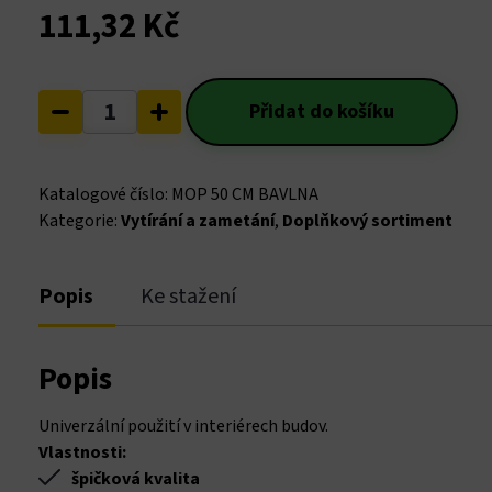
anel
111,32
Kč
anel
Mop
Přidat do košíku
anel
50
cm
anel
bavlna
Katalogové číslo:
MOP 50 CM BAVLNA
množství
Kategorie:
Vytírání a zametání
,
Doplňkový sortiment
anel
anel
Popis
Ke stažení
anel
Popis
anel
Univerzální použití v interiérech budov.
anel
Vlastnosti:
špičková kvalita
anel