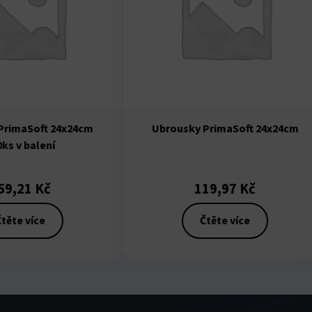
PrimaSoft 24x24cm
Ubrousky PrimaSoft 24x24cm
0ks v balení
59,21
Kč
119,97
Kč
těte více
Čtěte více