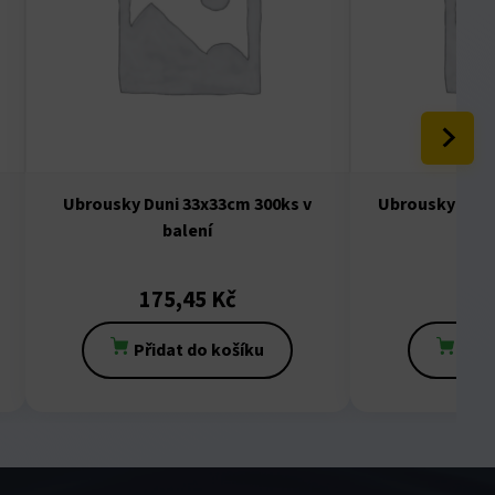
Ubrousky Duni 33x33cm 300ks v
Ubrousky Fasa
balení
bale
175,45
Kč
51
Přidat do košíku
Přid