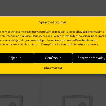
Spravovat Souhlas
chom poskytli co nejlepší služby, používáme k ukládání a/nebo přístupu k informacím o
ízení, technologie jako jsou soubory cookies. Souhlas s těmito technologiemi nám umožn
acovávat údaje, jako je chování při procházení nebo jedinečná ID na tomto webu.
ouhlas nebo odvolání souhlasu může nepříznivě ovlivnit určité vlastnosti a funkce.
Příjmout
Odmítnout
Zobrazit předvolby
Zásady cookies