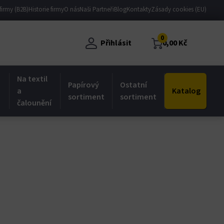
firmy (B2B)
Historie firmy
O nás
Naši Partneři
Blog
Kontakty
Zásady cookies (EU)
0
Přihlásit
0,00
Kč
Na textil
Papírový
Ostatní
a
Katalog
sortiment
sortiment
čalounění