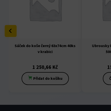
anel
anel
anel
anel
o
Sáček do koše černý 63x74cm 40ks
Ubrousky 
v krabici
50
anel
anel
1 250,66
Kč
1
anel
Přidat do košíku
Č
anel
anel