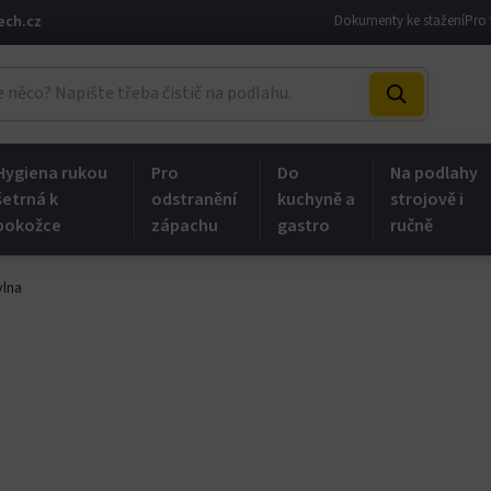
ech.cz
Dokumenty ke stažení
Pro 
Hygiena rukou
Pro
Do
Na podlahy
šetrná k
odstranění
kuchyně a
strojově i
pokožce
zápachu
gastro
ručně
vlna