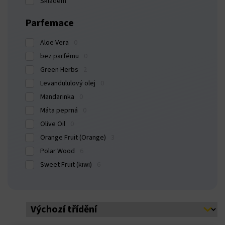
Skladem
Parfemace
Aloe Vera
0
bez parfému
0
Green Herbs
2
Levandululový olej
0
Mandarinka
0
Máta peprná
0
Olive Oil
0
Orange Fruit (Orange)
3
Polar Wood
6
Sweet Fruit (kiwi)
6