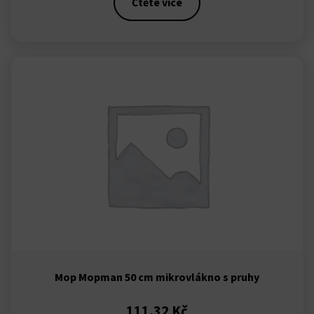
Čtěte více
l
Mop Mopman 50 cm mikrovlákno s pruhy
111,32
Kč