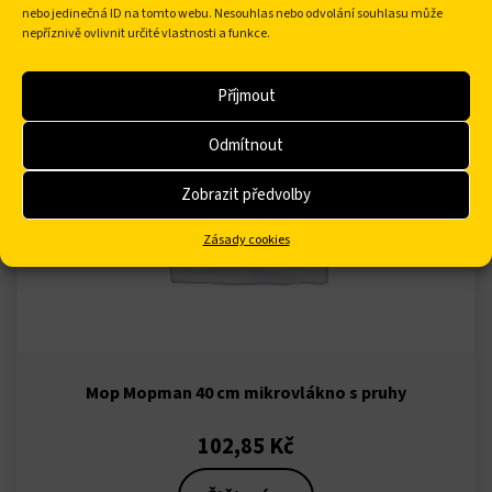
nebo jedinečná ID na tomto webu. Nesouhlas nebo odvolání souhlasu může
nepříznivě ovlivnit určité vlastnosti a funkce.
Příjmout
Odmítnout
Zobrazit předvolby
Zásady cookies
Mop Mopman 40 cm mikrovlákno s pruhy
102,85
Kč