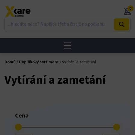
Skip
0
to
content
ri
Domů
/
Doplňkový sortiment
/ Vytírání a zametání
Vytírání a zametání
Cena