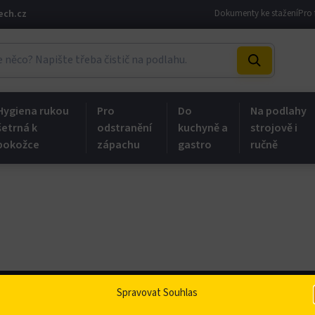
ech.cz
Dokumenty ke stažení
Pro 
Hygiena rukou
Pro
Do
Na podlahy
šetrná k
odstranění
kuchyně a
strojově i
pokožce
zápachu
gastro
ručně
Spravovat Souhlas