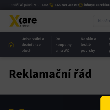
Skip
Pondělí až pátek 7:30 - 15:00
+420 601 386 086
info@x-carebiot
anel
to
content
anel
ketleri
Univerzální a
Do
Na sklo a
dezinfekce
koupelny
lesklé
ploch
a na WC
povrchy
Reklamační řád
anel