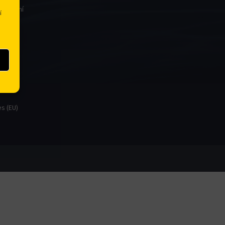
 stažení
í
)
s (EU)