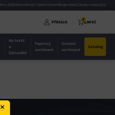
firmy (B2B)
Historie firmy
O nás
Naši Partneři
Blog
Kontakty
Zásady cookies (EU)
0
Přihlásit
0,00
Kč
Na textil
Papírový
Ostatní
a
Katalog
sortiment
sortiment
čalounění