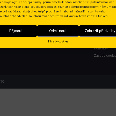
chom poskytli co nejlepší služby, používáme k ukládání a/nebo přístupu k informacím o
Doprava a platba
Dokumenty ke
ízení, technologie jako jsou soubory cookies. Souhlas s těmito technologiemi nám umožn
acovávat údaje, jako je chování při procházení nebo jedinečná ID na tomto webu.
Obchodní podmínky a reklamační řád
Pro firmy (B2B
ouhlas nebo odvolání souhlasu může nepříznivě ovlivnit určité vlastnosti a funkce.
Ochrana osobních údajů
Historie firmy
Zásady cookies
O nás
Příjmout
Odmítnout
Zobrazit předvolby
Nejčastější dotazy
Naši Partneři
Blog
Zásady cookies
Kontakty
Zásady cookie
360