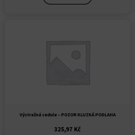
3,03 Kč
až
12,89 Kč
Výstražná cedule – POZOR KLUZKÁ PODLAHA
325,97
Kč