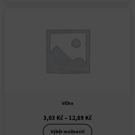
et giriş
Tento
produkt
má
více
bet
variant.
Možnosti
 Panel
lze
vybrat
na
stránce
produktu
Víčko
Rozpětí
3,03
Kč
–
12,89
Kč
cen:
Výběr možností