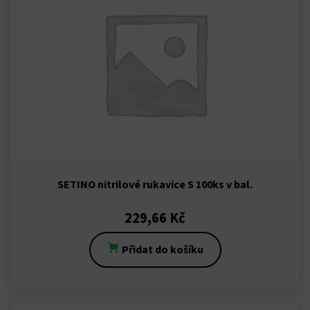
cort
giriş
escort
is
bet
bet
SETINO nitrilové rukavice S 100ks v bal.
güncel adres
229,66
Kč
et giriş
Přidat do košíku
bet oyna