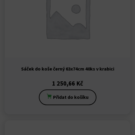
bonusu
bonusu
bonusu
line Webmaster Tools
Sáček do koše černý 63x74cm 40ks v krabici
ino
1 250,66
Kč
Přidat do košíku
 Forum