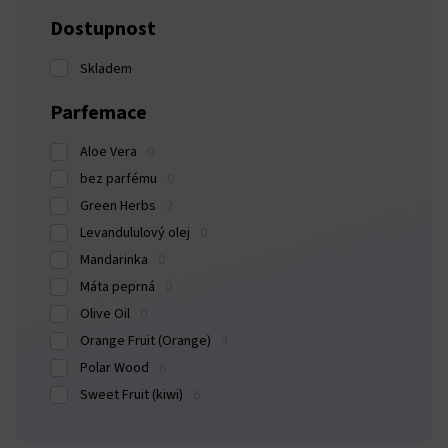
Dostupnost
 panel
Skladem
 panel
Parfemace
 panel
Aloe Vera
0
 panel
bez parfému
0
Green Herbs
2
 panel
Levandululový olej
0
Mandarinka
0
 panel
Máta peprná
0
Olive Oil
0
 panel
Orange Fruit (Orange)
3
 panel
Polar Wood
6
Sweet Fruit (kiwi)
6
 panel