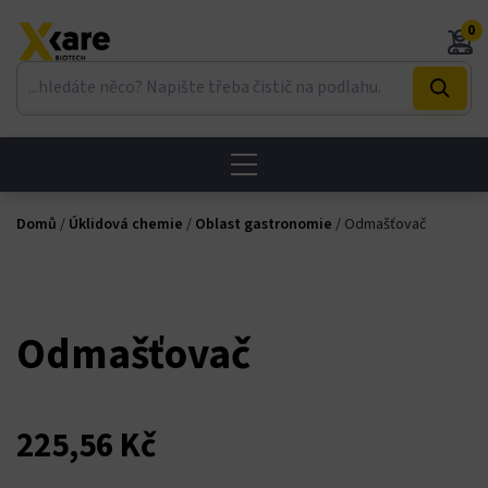
Skip
Hacklink panel
0
to
content
Hacklink panel
Backlink paketleri
Hacklink
Domů
/
Úklidová chemie
/
Oblast gastronomie
/ Odmašťovač
Hacklink
Hacklink
Odmašťovač
Hacklink
Hacklink panel
225,56
Kč
Hacklink panel