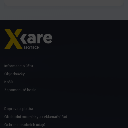
Hacklink panel
Hacklink panel
Hacklink
Hacklink
Buy Hacklink
Informace o účtu
Objednávky
Hacklink
Košík
Zapomenuté heslo
Hacklink satın al
Hacklink panel
Doprava a platba
Obchodní podmínky a reklamační řád
Hacklink panel
Ochrana osobních údajů