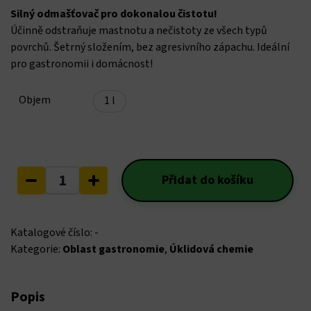
Hacklink panel
Silný odmašťovač pro dokonalou čistotu!
Účinně odstraňuje mastnotu a nečistoty ze všech typů
Hacklink panel
povrchů. Šetrný složením, bez agresivního zápachu. Ideální
pro gastronomii i domácnost!
Hacklink panel
Objem
1 l
Hacklink panel
Hacklink panel
Odmašťovač
Hacklink panel
Přidat do košíku
množství
Hacklink panel
Katalogové číslo:
-
Hacklink panel
Kategorie:
Oblast gastronomie
,
Úklidová chemie
Hacklink panel
Popis
Hacklink panel