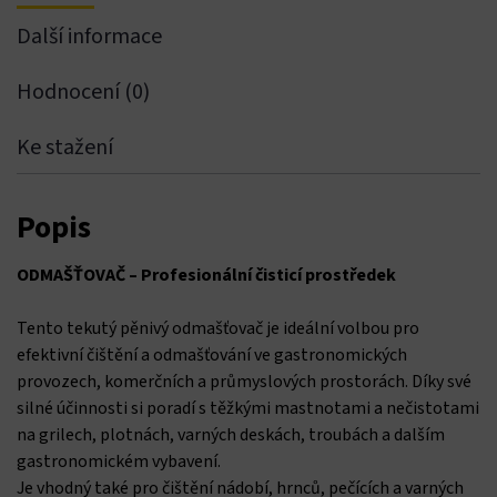
Další informace
Hacklink satın al
Hodnocení (0)
Hacklink panel
Ke stažení
Hacklink panel
Hacklink panel
Popis
Hacklink panel
ODMAŠŤOVAČ – Profesionální čisticí prostředek
Hacklink panel
Tento tekutý pěnivý odmašťovač je ideální volbou pro
efektivní čištění a odmašťování ve gastronomických
Hacklink panel
provozech, komerčních a průmyslových prostorách. Díky své
silné účinnosti si poradí s těžkými mastnotami a nečistotami
Hacklink panel
na grilech, plotnách, varných deskách, troubách a dalším
gastronomickém vybavení.
Hacklink panel
Je vhodný také pro čištění nádobí, hrnců, pečících a varných