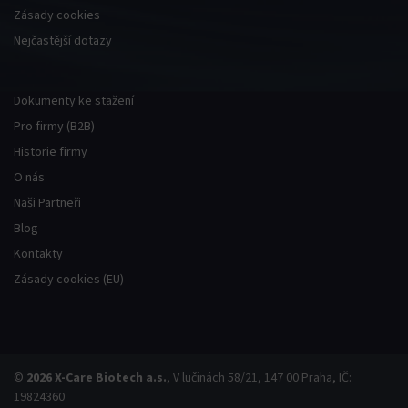
Hacklink panel
Zásady cookies
Nejčastější dotazy
Hacklink panel
Hacklink panel
Dokumenty ke stažení
Pro firmy (B2B)
Hacklink panel
Historie firmy
O nás
Hacklink panel
Naši Partneři
Blog
Hacklink panel
Kontakty
Hacklink panel
Zásady cookies (EU)
Hacklink panel
Hacklink panel
©
2026
X-Care Biotech a.s.
, V lučinách 58/21, 147 00 Praha, IČ:
19824360
Hacklink panel