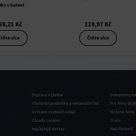
0ks v balení
59,21
Kč
119,97
Kč
těte více
Čtěte více
Doprava a platba
Dokumenty ke
Obchodní podmínky a reklamační řád
Pro firmy (B2B
Ochrana osobních údajů
Historie firmy
Zásady cookies
O nás
Nejčastější dotazy
Naši Partneři