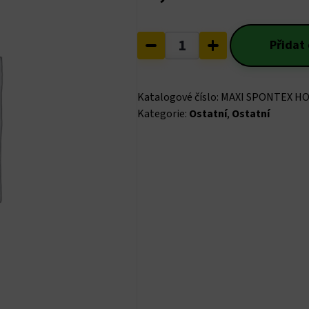
MAXI
Přidat
SPONTEX
-
Houba
Katalogové číslo:
MAXI SPONTEX H
na
Kategorie:
Ostatní
,
Ostatní
nádobí
množství