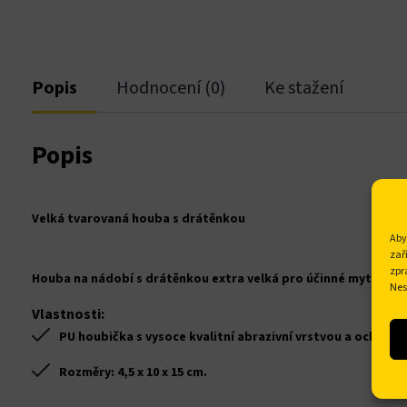
cklink satın al
acklink panel
Popis
Hodnocení (0)
Ke stažení
acklink panel
Popis
acklink panel
acklink panel
Velká tvarovaná houba s drátěnkou
Aby
zař
acklink panel
zpr
Houba na nádobí s drátěnkou extra velká pro účinné mytí talíř
Nes
acklink panel
Vlastnosti:
PU houbička s vysoce kvalitní abrazivní vrstvou a ochran
acklink panel
Rozměry: 4,5 x 10 x 15 cm.
acklink panel