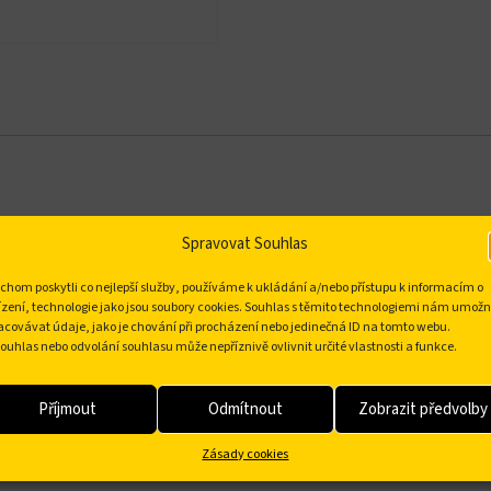
Spravovat Souhlas
chom poskytli co nejlepší služby, používáme k ukládání a/nebo přístupu k informacím o
ízení, technologie jako jsou soubory cookies. Souhlas s těmito technologiemi nám umožn
acovávat údaje, jako je chování při procházení nebo jedinečná ID na tomto webu.
ů a hrnců.
ouhlas nebo odvolání souhlasu může nepříznivě ovlivnit určité vlastnosti a funkce.
ným prvkem pro ruce a nehty
Příjmout
Odmítnout
Zobrazit předvolby
Zásady cookies