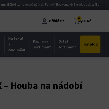
firmy (B2B)
Historie firmy
O nás
Naši Partneři
Blog
Kontakty
Zásady cookies (EU)
0
Přihlásit
0,00
Kč
Na textil
Papírový
Ostatní
a
Katalog
sortiment
sortiment
čalounění
 – Houba na nádobí