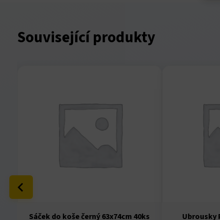
acklink panel
Související produkty
acklink panel
acklink panel
acklink panel
acklink panel
acklink panel
acklink panel
acklink panel
acklink panel
o
Sáček do koše černý 63x74cm 40ks
Ubrousky 