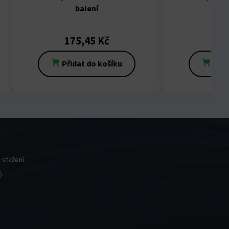
balení
bale
175,45
Kč
51
Přidat do košíku
Přid
 stažení
)