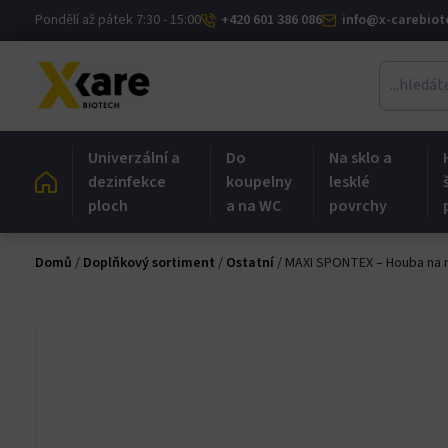
Skip
Pondělí až pátek 7:30 - 15:00
+420 601 386 086
info@x-carebiot
acklink panel
to
content
acklink panel
cklink paketleri
Univerzální a
Do
Na sklo a
acklink
dezinfekce
koupelny
lesklé
ploch
a na WC
povrchy
acklink
Domů
/
Doplňkový sortiment
/
Ostatní
/ MAXI SPONTEX – Houba na 
acklink
acklink
acklink panel
acklink panel