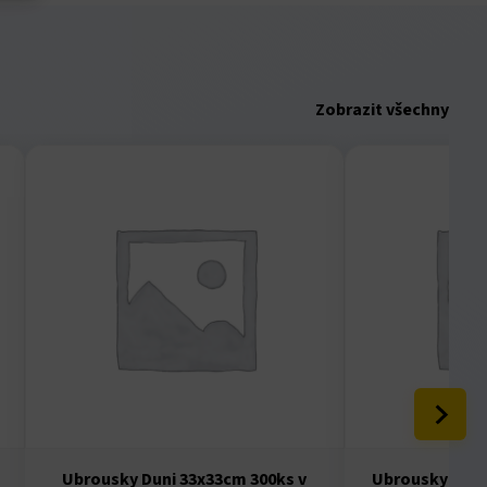
Zobrazit všechny
Ubrousky Duni 33x33cm 300ks v
Ubrousky Fasa